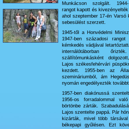
Munkácson szolgált. 1944-
rangot kapott és kivezényelték 
ahol szeptember 17-én Varsó 
sebesülést szerzett.
1945-től a Honvédelmi Miniszt
1947-ben századosi rangot
kémkedés vádjával letartóztattá
internálótáborban őriz
szállítómunkásként dolgozo
Lajos székesfehérvári püspök
kezdett. 1955-ben az Álla
szemináriumból, ám Hegedüs 
nyomán engedélyezték továbbt
1957-ben diakónussá szente
1956-os forradalommal val
börtönbe zárták. Szabadulásá
Lajos szentelte pappá. Pár hó
kizárták, mivel több társáv
békepapi gyűlésen. Ezt köv