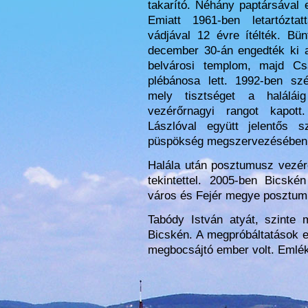
takarító. Néhány paptársával 
Emiatt 1961-ben letartózta
vádjával 12 évre ítélték. Bünt
december 30-án engedték ki a
belvárosi templom, majd Cs
plébánosa lett. 1992-ben sz
mely tisztséget a haláláig
vezérőrnagyi rangot kapott
Lászlóval együtt jelentős sz
püspökség megszervezésében
Halála után posztumusz vezére
tekintettel. 2005-ben Bicskén
város és Fejér megye posztum
Tabódy István atyát, szinte m
Bicskén. A megpróbáltatások e
megbocsájtó ember volt. Emlék