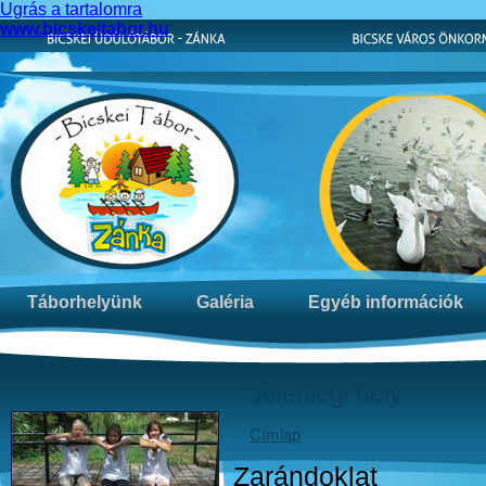
Ugrás a tartalomra
www.bicskeitabor.hu
Táborhelyünk
Galéria
Egyéb információk
Jelenlegi hely
Címlap
Zarándoklat