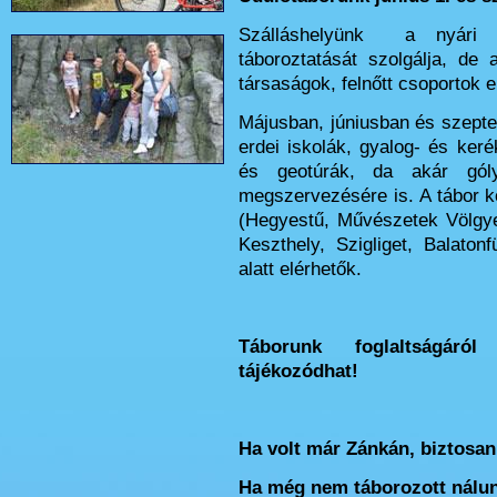
Szálláshelyünk a nyári 
táboroztatását szolgálja, de
társaságok, felnőtt csoportok e
Májusban, júniusban és szepte
erdei iskolák, gyalog- és ker
és geotúrák, da akár gólya
megszervezésére is. A tábor k
(Hegyestű, Művészetek Völgye
Keszthely, Szigliget, Balaton
alatt elérhetők.
Táborunk foglaltságár
tájékozódhat!
Ha volt már Zánkán, biztosan
Ha még nem táborozott nálunk