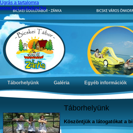
Ugrás a tartalomra
www.bicskeitabor.hu
Táborhelyünk
Galéria
Egyéb információk
Táborhelyünk
Köszöntjük a látogatókat a b